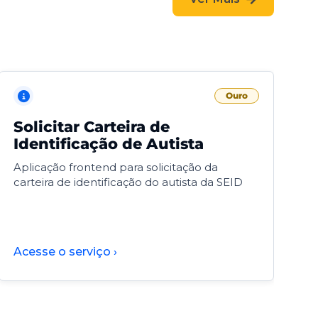
Ouro
Solicitar Carteira de
V
Identificação de Autista
F
Aplicação frontend para solicitação da
V
carteira de identificação do autista da SEID
F
d
d
Acesse o serviço ›
A