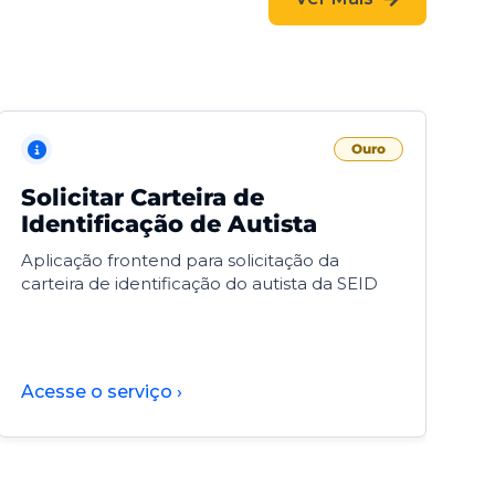
Ouro
Solicitar Carteira de
V
Identificação de Autista
F
Aplicação frontend para solicitação da
V
carteira de identificação do autista da SEID
F
d
d
Acesse o serviço ›
A