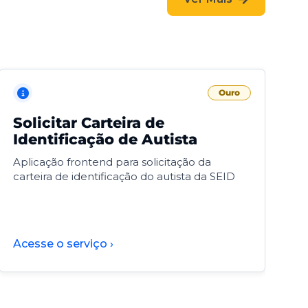
Ouro
Solicitar Carteira de
V
Identificação de Autista
F
Aplicação frontend para solicitação da
V
carteira de identificação do autista da SEID
F
d
d
Acesse o serviço ›
A