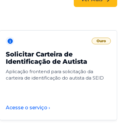
Ouro
Solicitar Carteira de
V
Identificação de Autista
F
Aplicação frontend para solicitação da
V
carteira de identificação do autista da SEID
F
d
d
Acesse o serviço ›
A