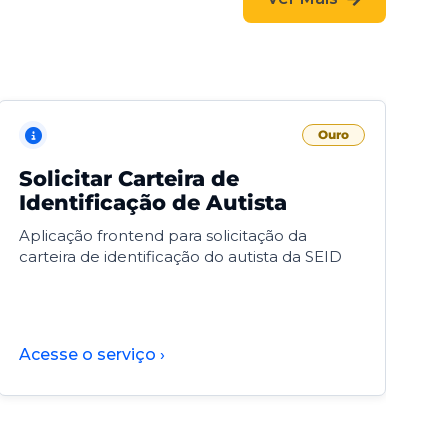
Ouro
Solicitar Carteira de
V
Identificação de Autista
F
Aplicação frontend para solicitação da
V
carteira de identificação do autista da SEID
F
d
d
Acesse o serviço ›
A