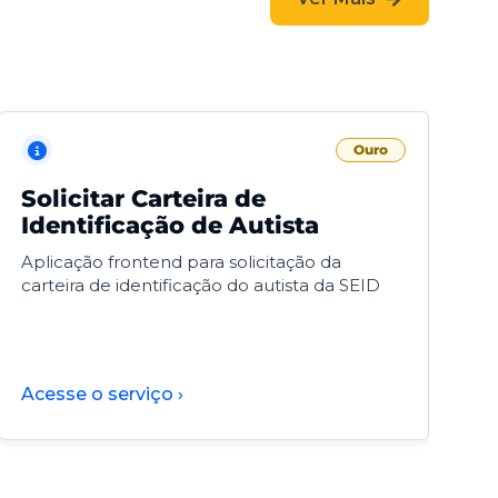
Ouro
Solicitar Carteira de
V
Identificação de Autista
F
Aplicação frontend para solicitação da
V
carteira de identificação do autista da SEID
F
d
d
Acesse o serviço ›
A