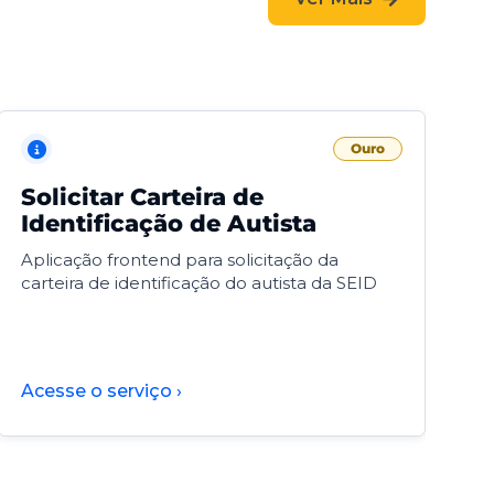
Ouro
Solicitar Carteira de
V
Identificação de Autista
F
Aplicação frontend para solicitação da
V
carteira de identificação do autista da SEID
F
d
d
Acesse o serviço ›
A