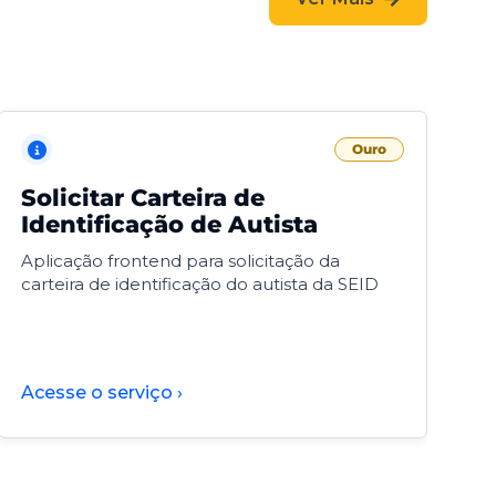
Ouro
Solicitar Carteira de
V
Identificação de Autista
F
Aplicação frontend para solicitação da
V
carteira de identificação do autista da SEID
F
d
d
Acesse o serviço ›
A