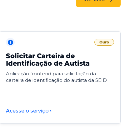
Ouro
Solicitar Carteira de
V
Identificação de Autista
F
Aplicação frontend para solicitação da
V
carteira de identificação do autista da SEID
F
d
d
Acesse o serviço ›
A