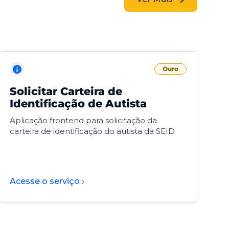
Ouro
Solicitar Carteira de
V
Identificação de Autista
F
Aplicação frontend para solicitação da
V
carteira de identificação do autista da SEID
F
d
d
Acesse o serviço ›
A