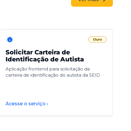
Ouro
Solicitar Carteira de
V
Identificação de Autista
F
Aplicação frontend para solicitação da
V
carteira de identificação do autista da SEID
F
d
d
Acesse o serviço ›
A