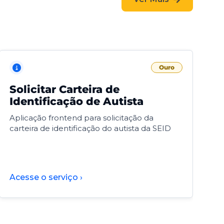
Ouro
Solicitar Carteira de
V
Identificação de Autista
F
Aplicação frontend para solicitação da
V
carteira de identificação do autista da SEID
F
d
d
Acesse o serviço ›
A