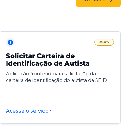
Ouro
Solicitar Carteira de
V
Identificação de Autista
F
Aplicação frontend para solicitação da
V
carteira de identificação do autista da SEID
F
d
d
Acesse o serviço ›
A